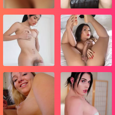
gebruikt functionele, analytische cookies,
social media cookies en vergelijkbare
technieken, zoals Google Webmaster Tools,
Google Analytics, Alexa Certify, Yandex,
Hotjar, Histats en Statcounter die
automatisch gegevens kunnen verzamelen
wanneer je de website bezoekt. De gegevens
verkregen uit de cookies, worden gedeeld
met derden die de programmatuur daarvoor
beschikbaar stellen teneinde het voor
mogelijk te maken.
Wees voorzichtig bij het praten met
vreemden via deze website. Je weet immers
nooit of ze goede of verkeerde bedoelingen
hebben. Gebruik dan ook nooit jouw
achternaam, e-mailadres, huis- of werkadres,
telefoonnummer of andere naar jou
herleidbare gegevens op deze website.