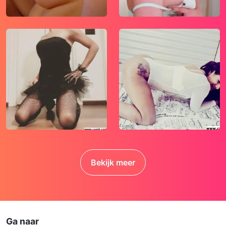
Zet iemand jou onder druk op deze website,
bijvoorbeeld om persoonlijke of financiële
gegevens te verstrekken? Stop dan meteen
met het communiceren met deze persoon.
Let er ook op dat mensen in staat zijn op een
listige manier dergelijke gegevens van je te
verkrijgen. Communiceer daarom altijd
oplettend en voorzichtig via deze website.
Voorkom dat jouw minderjarige kinderen met
erotische of anderszins voor minderjarigen
ongeschikte online content in aanraking
komen. Daarvoor enkele tips:
Bekijk meer
Installeer programma’s voor ouderlijk
toezicht op jouw apparaat. Voorbeelden
van programma’s voor ouderlijk toezicht
zijn
Netnanny
,
Connectsafely
,
Kaspersky
en
Norton
. Deze programma’s werken
Ga naar