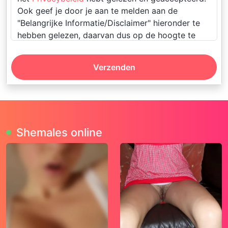
Ook geef je door je aan te melden aan de
"Belangrijke Informatie/Disclaimer" hieronder te
hebben gelezen, daarvan dus op de hoogte te
zijn en daarmee dus akkoord te gaan.
Verzenden
Deze website is uitsluitend bestemd voor
gebruik door personen van 18 jaar en ouder.
Door deze website te gebruiken, verklaar je
de leeftijd van 18 jaar te hebben bereikt. Ben
je nog geen 18 jaar, verlaat deze website dan
Shemales online
onmiddellijk.
Wees erop bedacht dat deze website
expliciet seksuele en erotische content, zoals
foto’s en tekstberichten bevat. Deze zijn niet
bestemd voor jouw eventueel minderjarige
kinderen.