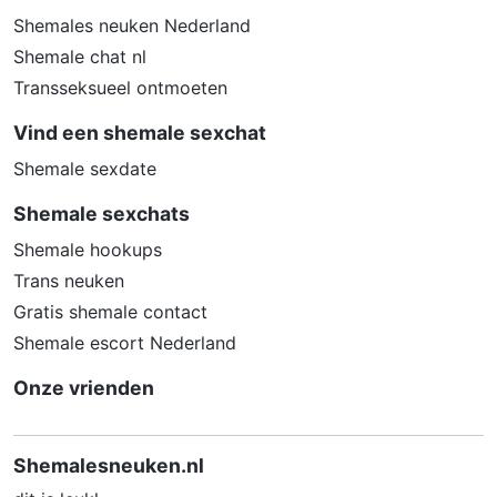
zodanig dat toegang tot specifieke
Shemales neuken Nederland
websites en online inhoud worden
Shemale chat nl
geblokkeerd. Vaak blokkeren deze
Transseksueel ontmoeten
programma’s standaard al een groot
aantal websites waarvan algemeen
Vind een shemale sexchat
verondersteld wordt dat deze ongeschikt
Shemale sexdate
zijn voor minderjarigen. Door middel van
updates kunnen daar steeds nieuwe
Shemale sexchats
websites aan worden toegevoegd.
Shemale hookups
Neem contact op met jouw
Trans neuken
internetprovider. Er zijn internetproviders
Gratis shemale contact
die het mogelijk maken dat bepaalde
Shemale escort Nederland
informatie van internet wordt gefilterd.
Je kunt jouw internetprovider raadplegen
Onze vrienden
om na te vragen of deze service ook
voor jou mogelijk is.
Shemalesneuken.nl
Controleer jouw webbrowser. Informeer