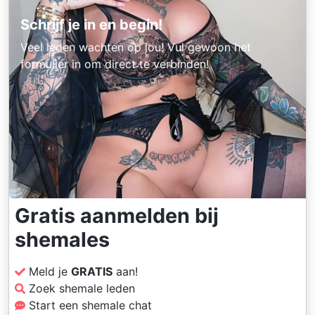
Schrijf je in en begin!
Veel leden wachten op jou! Vul gewoon het
formulier in om direct te verbinden!
Gratis aanmelden bij
shemales
Meld je
GRATIS
aan!
Zoek shemale leden
Start een shemale chat