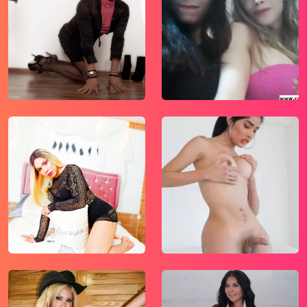
expliciet seksuele en erotische content, zoals
foto’s en tekstberichten bevat. Deze zijn niet
bestemd voor jouw eventueel minderjarige
kinderen.
gebruikt functionele, analytische cookies,
social media cookies en vergelijkbare
technieken, zoals Google Webmaster Tools,
Google Analytics, Alexa Certify, Yandex,
Hotjar, Histats en Statcounter die
automatisch gegevens kunnen verzamelen
wanneer je de website bezoekt. De gegevens
verkregen uit de cookies, worden gedeeld
met derden die de programmatuur daarvoor
beschikbaar stellen teneinde het voor
mogelijk te maken.
Wees voorzichtig bij het praten met
vreemden via deze website. Je weet immers
nooit of ze goede of verkeerde bedoelingen