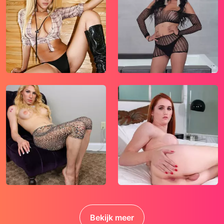
hebben. Gebruik dan ook nooit jouw
achternaam, e-mailadres, huis- of werkadres,
telefoonnummer of andere naar jou
herleidbare gegevens op deze website.
Zet iemand jou onder druk op deze website,
bijvoorbeeld om persoonlijke of financiële
gegevens te verstrekken? Stop dan meteen
met het communiceren met deze persoon.
Let er ook op dat mensen in staat zijn op een
listige manier dergelijke gegevens van je te
verkrijgen. Communiceer daarom altijd
oplettend en voorzichtig via deze website.
Voorkom dat jouw minderjarige kinderen met
erotische of anderszins voor minderjarigen
ongeschikte online content in aanraking
komen. Daarvoor enkele tips:
Bekijk meer