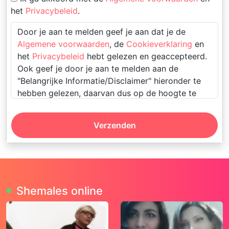
het
Privacybeleid
.
Door je aan te melden geef je aan dat je de
Algemene voorwaarden
, de
Cookieverklaring
en
het
Privacybeleid
hebt gelezen en geaccepteerd.
Ook geef je door je aan te melden aan de
"Belangrijke Informatie/Disclaimer" hieronder te
hebben gelezen, daarvan dus op de hoogte te
zijn en daarmee dus akkoord te gaan.
Verzenden
Deze website is uitsluitend bestemd voor
gebruik door personen van 18 jaar en ouder.
Door deze website te gebruiken, verklaar je
de leeftijd van 18 jaar te hebben bereikt. Ben
je nog geen 18 jaar, verlaat deze website dan
Shemales online
onmiddellijk.
Wees erop bedacht dat deze website