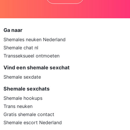
Installeer programma’s voor ouderlijk
toezicht op jouw apparaat. Voorbeelden
van programma’s voor ouderlijk toezicht
zijn
Netnanny
,
Connectsafely
,
Kaspersky
en
Norton
. Deze programma’s werken
Ga naar
zodanig dat toegang tot specifieke
Shemales neuken Nederland
websites en online inhoud worden
Shemale chat nl
geblokkeerd. Vaak blokkeren deze
Transseksueel ontmoeten
programma’s standaard al een groot
aantal websites waarvan algemeen
Vind een shemale sexchat
verondersteld wordt dat deze ongeschikt
Shemale sexdate
zijn voor minderjarigen. Door middel van
updates kunnen daar steeds nieuwe
Shemale sexchats
websites aan worden toegevoegd.
Shemale hookups
Neem contact op met jouw
Trans neuken
internetprovider. Er zijn internetproviders
Gratis shemale contact
die het mogelijk maken dat bepaalde
Shemale escort Nederland
informatie van internet wordt gefilterd.