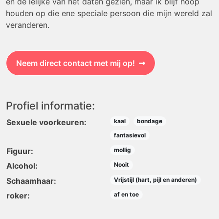
en de lelijke van het daten gezien, maar ik blijf hoop
houden op die ene speciale persoon die mijn wereld zal
veranderen.
Neem direct contact met mij op!
Profiel informatie:
Sexuele voorkeuren:
kaal
bondage
fantasievol
Figuur:
mollig
Alcohol:
Nooit
Schaamhaar:
Vrijstijl (hart, pijl en anderen)
roker:
af en toe