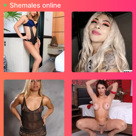
je nog geen 18 jaar, verlaat deze website dan
Shemales online
onmiddellijk.
Wees erop bedacht dat deze website
expliciet seksuele en erotische content, zoals
foto’s en tekstberichten bevat. Deze zijn niet
bestemd voor jouw eventueel minderjarige
kinderen.
gebruikt functionele, analytische cookies,
social media cookies en vergelijkbare
technieken, zoals Google Webmaster Tools,
Google Analytics, Alexa Certify, Yandex,
Hotjar, Histats en Statcounter die
automatisch gegevens kunnen verzamelen
wanneer je de website bezoekt. De gegevens
verkregen uit de cookies, worden gedeeld
met derden die de programmatuur daarvoor
beschikbaar stellen teneinde het voor