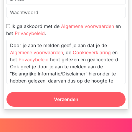
Ik ga akkoord met de
Algemene voorwaarden
en
het
Privacybeleid
.
Door je aan te melden geef je aan dat je de
Algemene voorwaarden
, de
Cookieverklaring
en
het
Privacybeleid
hebt gelezen en geaccepteerd.
Ook geef je door je aan te melden aan de
"Belangrijke Informatie/Disclaimer" hieronder te
hebben gelezen, daarvan dus op de hoogte te
zijn en daarmee dus akkoord te gaan.
Verzenden
Deze website is uitsluitend bestemd voor
gebruik door personen van 18 jaar en ouder.
Door deze website te gebruiken, verklaar je
de leeftijd van 18 jaar te hebben bereikt. Ben