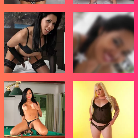
mogelijk te maken.
Wees voorzichtig bij het praten met
vreemden via deze website. Je weet immers
nooit of ze goede of verkeerde bedoelingen
hebben. Gebruik dan ook nooit jouw
achternaam, e-mailadres, huis- of werkadres,
telefoonnummer of andere naar jou
herleidbare gegevens op deze website.
Zet iemand jou onder druk op deze website,
bijvoorbeeld om persoonlijke of financiële
gegevens te verstrekken? Stop dan meteen
met het communiceren met deze persoon.
Let er ook op dat mensen in staat zijn op een
listige manier dergelijke gegevens van je te
verkrijgen. Communiceer daarom altijd
oplettend en voorzichtig via deze website.
Voorkom dat jouw minderjarige kinderen met