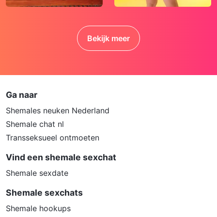
erotische of anderszins voor minderjarigen
ongeschikte online content in aanraking
komen. Daarvoor enkele tips:
Bekijk meer
Installeer programma’s voor ouderlijk
toezicht op jouw apparaat. Voorbeelden
van programma’s voor ouderlijk toezicht
zijn
Netnanny
,
Connectsafely
,
Kaspersky
en
Norton
. Deze programma’s werken
Ga naar
zodanig dat toegang tot specifieke
Shemales neuken Nederland
websites en online inhoud worden
Shemale chat nl
geblokkeerd. Vaak blokkeren deze
Transseksueel ontmoeten
programma’s standaard al een groot
aantal websites waarvan algemeen
Vind een shemale sexchat
verondersteld wordt dat deze ongeschikt
Shemale sexdate
zijn voor minderjarigen. Door middel van
updates kunnen daar steeds nieuwe
Shemale sexchats
websites aan worden toegevoegd.
Shemale hookups