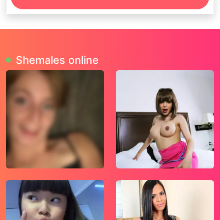
Deze website is uitsluitend bestemd voor
gebruik door personen van 18 jaar en ouder.
Door deze website te gebruiken, verklaar je
de leeftijd van 18 jaar te hebben bereikt. Ben
je nog geen 18 jaar, verlaat deze website dan
Shemales online
onmiddellijk.
Wees erop bedacht dat deze website
expliciet seksuele en erotische content, zoals
foto’s en tekstberichten bevat. Deze zijn niet
bestemd voor jouw eventueel minderjarige
kinderen.
gebruikt functionele, analytische cookies,
social media cookies en vergelijkbare
technieken, zoals Google Webmaster Tools,
Google Analytics, Alexa Certify, Yandex,
Hotjar, Histats en Statcounter die
automatisch gegevens kunnen verzamelen