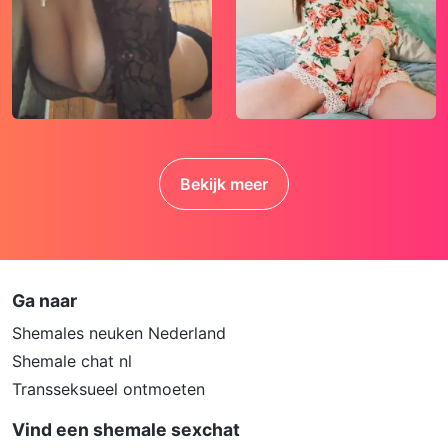
listige manier dergelijke gegevens van je te
verkrijgen. Communiceer daarom altijd
oplettend en voorzichtig via deze website.
Voorkom dat jouw minderjarige kinderen met
erotische of anderszins voor minderjarigen
ongeschikte online content in aanraking
komen. Daarvoor enkele tips:
Bekijk meer
Installeer programma’s voor ouderlijk
toezicht op jouw apparaat. Voorbeelden
van programma’s voor ouderlijk toezicht
zijn
Netnanny
,
Connectsafely
,
Kaspersky
en
Norton
. Deze programma’s werken
Ga naar
zodanig dat toegang tot specifieke
Shemales neuken Nederland
websites en online inhoud worden
Shemale chat nl
geblokkeerd. Vaak blokkeren deze
Transseksueel ontmoeten
programma’s standaard al een groot
aantal websites waarvan algemeen
Vind een shemale sexchat
verondersteld wordt dat deze ongeschikt