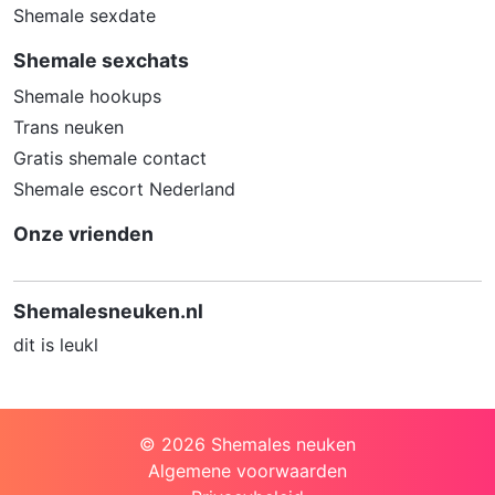
Shemale sexdate
zijn voor minderjarigen. Door middel van
updates kunnen daar steeds nieuwe
Shemale sexchats
websites aan worden toegevoegd.
Shemale hookups
Neem contact op met jouw
Trans neuken
internetprovider. Er zijn internetproviders
Gratis shemale contact
die het mogelijk maken dat bepaalde
Shemale escort Nederland
informatie van internet wordt gefilterd.
Je kunt jouw internetprovider raadplegen
Onze vrienden
om na te vragen of deze service ook
voor jou mogelijk is.
Shemalesneuken.nl
Controleer jouw webbrowser. Informeer
dit is leukl
je over de werking van jouw webbrowser
zodat je kunt zien welke websites door
jouw minderjarige kinderen zijn bezocht.
Door in geval van ongewenste
© 2026 Shemales neuken
sitebezoeken jouw minderjarige kinderen
Algemene voorwaarden
daarop aan te spreken, kun je jouw