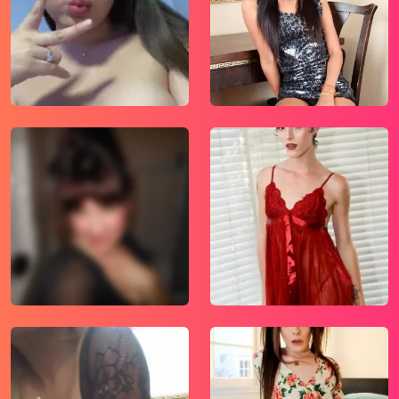
wanneer je de website bezoekt. De gegevens
verkregen uit de cookies, worden gedeeld
met derden die de programmatuur daarvoor
beschikbaar stellen teneinde het voor
mogelijk te maken.
Wees voorzichtig bij het praten met
vreemden via deze website. Je weet immers
nooit of ze goede of verkeerde bedoelingen
hebben. Gebruik dan ook nooit jouw
achternaam, e-mailadres, huis- of werkadres,
telefoonnummer of andere naar jou
herleidbare gegevens op deze website.
Zet iemand jou onder druk op deze website,
bijvoorbeeld om persoonlijke of financiële
gegevens te verstrekken? Stop dan meteen
met het communiceren met deze persoon.
Let er ook op dat mensen in staat zijn op een