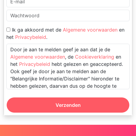
Ik ga akkoord met de
Algemene voorwaarden
en
het
Privacybeleid
.
Door je aan te melden geef je aan dat je de
Algemene voorwaarden
, de
Cookieverklaring
en
het
Privacybeleid
hebt gelezen en geaccepteerd.
Ook geef je door je aan te melden aan de
"Belangrijke Informatie/Disclaimer" hieronder te
hebben gelezen, daarvan dus op de hoogte te
zijn en daarmee dus akkoord te gaan.
Verzenden
Deze website is uitsluitend bestemd voor
gebruik door personen van 18 jaar en ouder.
Door deze website te gebruiken, verklaar je
de leeftijd van 18 jaar te hebben bereikt. Ben