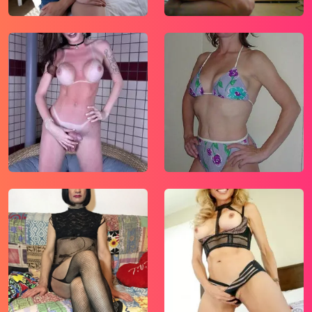
mogelijk te maken.
Wees voorzichtig bij het praten met
vreemden via deze website. Je weet immers
nooit of ze goede of verkeerde bedoelingen
hebben. Gebruik dan ook nooit jouw
achternaam, e-mailadres, huis- of werkadres,
telefoonnummer of andere naar jou
herleidbare gegevens op deze website.
Zet iemand jou onder druk op deze website,
bijvoorbeeld om persoonlijke of financiële
gegevens te verstrekken? Stop dan meteen
met het communiceren met deze persoon.
Let er ook op dat mensen in staat zijn op een
listige manier dergelijke gegevens van je te
verkrijgen. Communiceer daarom altijd
oplettend en voorzichtig via deze website.
Voorkom dat jouw minderjarige kinderen met