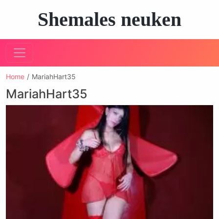
Shemales neuken
Home
MariahHart35
MariahHart35