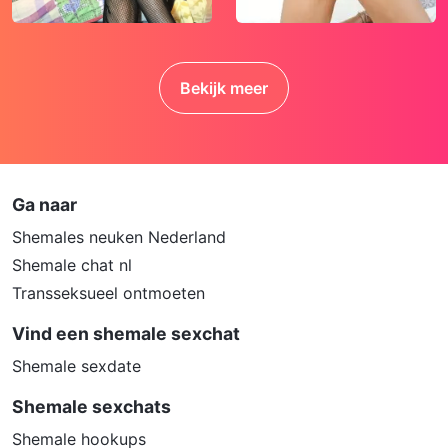
erotische of anderszins voor minderjarigen
ongeschikte online content in aanraking
komen. Daarvoor enkele tips:
Bekijk meer
Installeer programma’s voor ouderlijk
toezicht op jouw apparaat. Voorbeelden
van programma’s voor ouderlijk toezicht
zijn
Netnanny
,
Connectsafely
,
Kaspersky
en
Norton
. Deze programma’s werken
Ga naar
zodanig dat toegang tot specifieke
Shemales neuken Nederland
websites en online inhoud worden
Shemale chat nl
geblokkeerd. Vaak blokkeren deze
Transseksueel ontmoeten
programma’s standaard al een groot
aantal websites waarvan algemeen
Vind een shemale sexchat
verondersteld wordt dat deze ongeschikt
Shemale sexdate
zijn voor minderjarigen. Door middel van
updates kunnen daar steeds nieuwe
Shemale sexchats
websites aan worden toegevoegd.
Shemale hookups