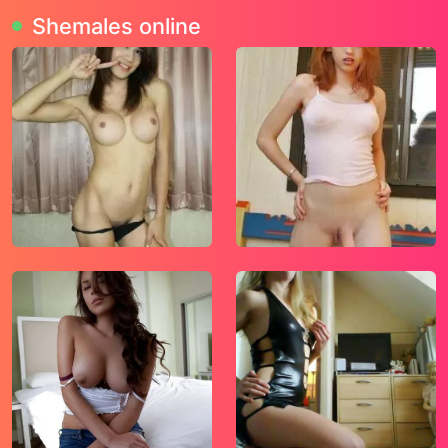
je nog geen 18 jaar, verlaat deze website dan
Shemales online
onmiddellijk.
Wees erop bedacht dat deze website
expliciet seksuele en erotische content, zoals
foto’s en tekstberichten bevat. Deze zijn niet
bestemd voor jouw eventueel minderjarige
kinderen.
gebruikt functionele, analytische cookies,
social media cookies en vergelijkbare
technieken, zoals Google Webmaster Tools,
Google Analytics, Alexa Certify, Yandex,
Hotjar, Histats en Statcounter die
automatisch gegevens kunnen verzamelen
wanneer je de website bezoekt. De gegevens
verkregen uit de cookies, worden gedeeld
met derden die de programmatuur daarvoor
beschikbaar stellen teneinde het voor